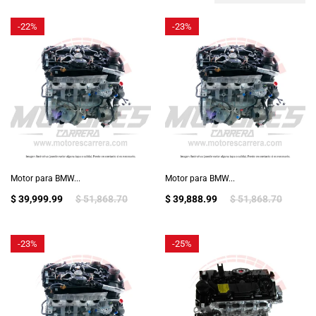
-
22%
-
23%
Motor para BMW...
Motor para BMW...
$ 39,999.99
$ 51,868.70
$ 39,888.99
$ 51,868.70
-
23%
-
25%