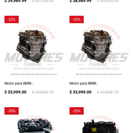
$ 39,989.99
$ 50,700.00
$ 38,989.99
$ 45,000.00
-
22%
-
22%
Motor para BMW...
Motor para BMW...
$ 33,999.00
$ 43,868.70
$ 33,999.00
$ 43,868.70
-
23%
-
25%