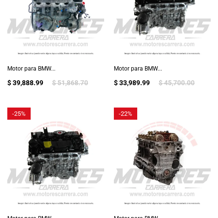
Motor para BMW...
Motor para BMW...
$ 39,888.99
$ 51,868.70
$ 33,989.99
$ 45,700.00
-
25%
-
22%