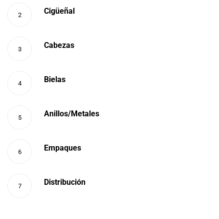
Cigüeñal
2
Cabezas
3
Bielas
4
Anillos/Metales
5
Empaques
6
Distribución
7