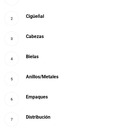
Cigüeñal
2
Cabezas
3
Bielas
4
Anillos/Metales
5
Empaques
6
Distribución
7