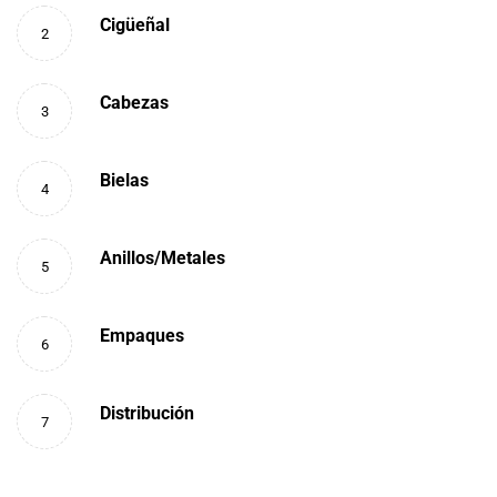
Cigüeñal
2
Cabezas
3
Bielas
4
Anillos/Metales
5
Empaques
6
Distribución
7