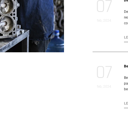
07
Di
De
re
feb, 2024
co
L
07
Be
Be
pa
feb, 2024
be
L