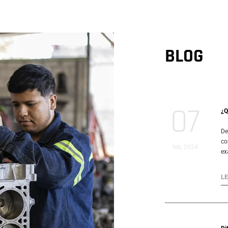
BLOG
07
¿Q
De
co
feb, 2024
ex
L