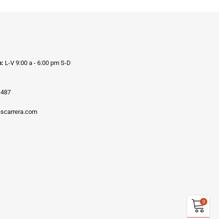
n:
L-V 9:00 a - 6:00 pm S-D
1487
scarrera.com
0