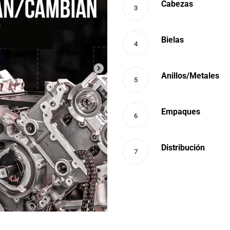
Cabezas
3
Bielas
4
Anillos/Metales
5
Empaques
6
Distribución
7