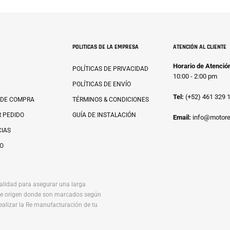
POLITICAS DE LA EMPRESA
ATENCIÓN AL CLIENTE
Horario de Atenció
POLÍTICAS DE PRIVACIDAD
10:00 - 2:00 pm
POLÍTICAS DE ENVÍO
Tel:
(+52) 461 329 
 DE COMPRA
TÉRMINOS & CONDICIONES
 PEDIDO
GUÍA DE INSTALACIÓN
Email:
info@motore
IAS
O
alidad para asegurar una larga
r de origen donde son marcados según
ealizar la Re manufacturación de tu