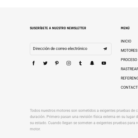
SUSCRÍBETE A NUESTRO NEWSLETTER
MENÚ
INICIO
Dirección de correo electrónico
MOTORES
PROCESO
RASTREAR
REFERENC
CONTACT
Todos nuestros motores son sometidos a exigentes pruebas de c
duración. Primero pasan una revisión física externa en su luga
su estado. Cuando llegan se someten a exigentes pruebas para r
motor.