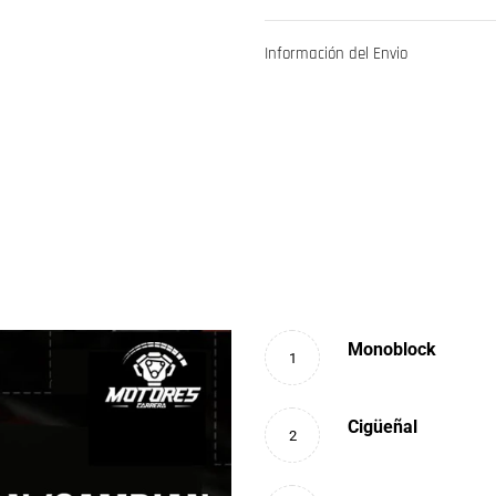
Información del Envio
Monoblock
1
Cigüeñal
2