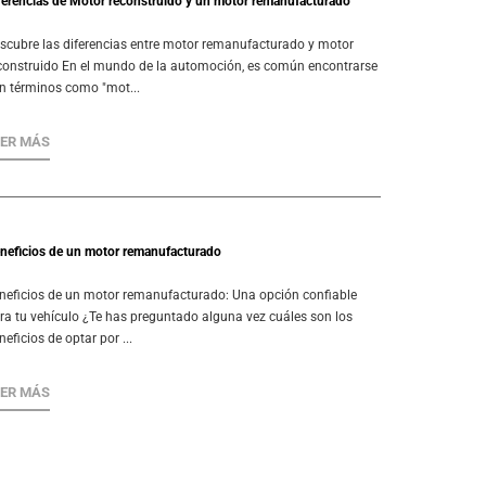
ferencias de Motor reconstruido y un motor remanufacturado
scubre las diferencias entre motor remanufacturado y motor
construido En el mundo de la automoción, es común encontrarse
n términos como "mot...
EER MÁS
neficios de un motor remanufacturado
neficios de un motor remanufacturado: Una opción confiable
ra tu vehículo ¿Te has preguntado alguna vez cuáles son los
neficios de optar por ...
EER MÁS