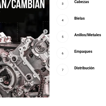
Cabezas
3
Bielas
4
Anillos/Metales
5
Empaques
6
Distribución
7