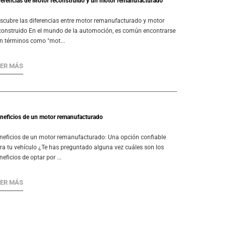
ferencias de Motor reconstruido y un motor remanufacturado
scubre las diferencias entre motor remanufacturado y motor
construido En el mundo de la automoción, es común encontrarse
n términos como "mot...
EER MÁS
neficios de un motor remanufacturado
neficios de un motor remanufacturado: Una opción confiable
ra tu vehículo ¿Te has preguntado alguna vez cuáles son los
neficios de optar por ...
EER MÁS