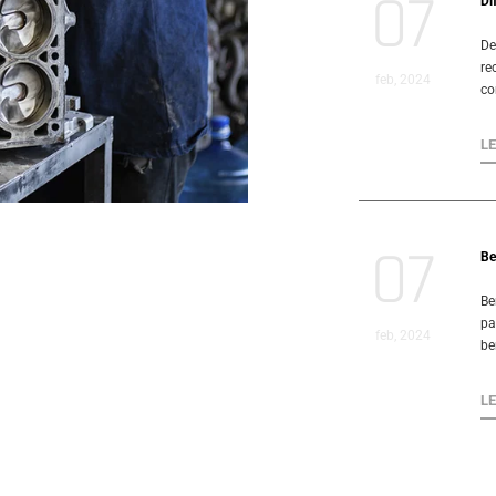
07
Di
De
re
feb, 2024
co
L
07
Be
Be
pa
feb, 2024
be
L