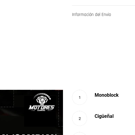
Información del Envio
Monoblock
1
Cigüeñal
2