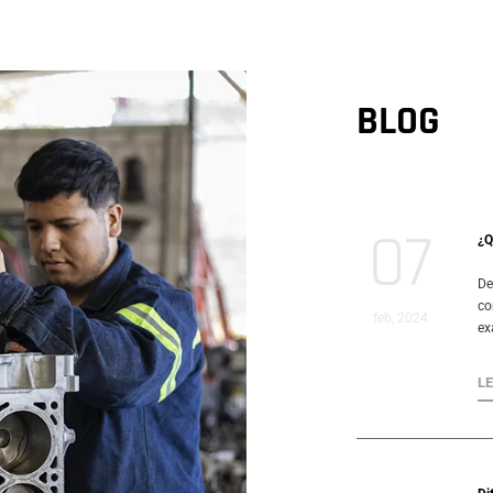
BLOG
07
¿Q
De
co
feb, 2024
ex
L