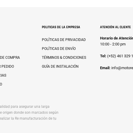
POLITICAS DE LA EMPRESA
ATENCIÓN AL CLIENTE
Horario de Atenció
POLÍTICAS DE PRIVACIDAD
10:00 - 2:00 pm
POLÍTICAS DE ENVÍO
Tel:
(+52) 461 329 
 DE COMPRA
TÉRMINOS & CONDICIONES
 PEDIDO
GUÍA DE INSTALACIÓN
Email:
info@motore
IAS
O
alidad para asegurar una larga
r de origen donde son marcados según
ealizar la Re manufacturación de tu