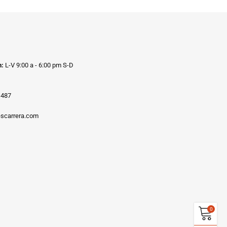
n:
L-V 9:00 a - 6:00 pm S-D
1487
scarrera.com
0