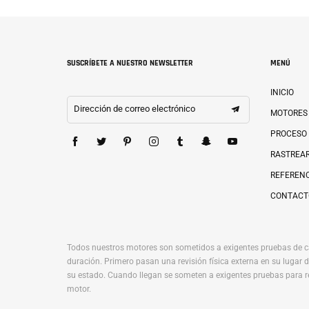
SUSCRÍBETE A NUESTRO NEWSLETTER
MENÚ
INICIO
Dirección de correo electrónico
MOTORES
PROCESO
RASTREAR
REFERENC
CONTACT
Todos nuestros motores son sometidos a exigentes pruebas de c
duración. Primero pasan una revisión física externa en su luga
su estado. Cuando llegan se someten a exigentes pruebas para r
motor.